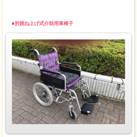
■
肘跳ね上げ式介助用車椅子