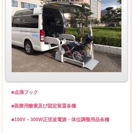
■
点滴フック
■
医療用酸素及び固定装置各種
■
100V－300W正弦波電源・体位調整用品各種